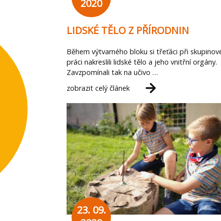
2020
LIDSKÉ TĚLO Z PŘÍRODNIN
Během výtvarného bloku si třeťáci při skupinov
práci nakreslili lidské tělo a jeho vnitřní orgány.
Zavzpomínali tak na učivo …
zobrazit celý článek
23. 09.