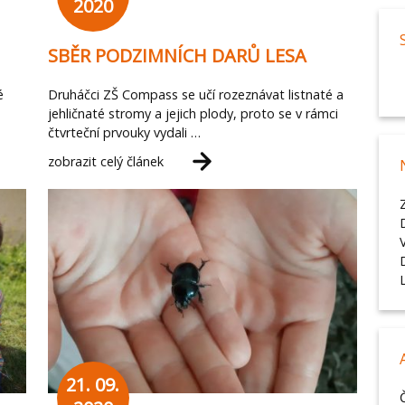
2020
SBĚR PODZIMNÍCH DARŮ LESA
é
Druháčci ZŠ Compass se učí rozeznávat listnaté a
jehličnaté stromy a jejich plody, proto se v rámci
čtvrteční prvouky vydali …
zobrazit celý článek
21. 09.