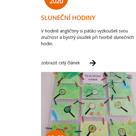
2020
SLUNEČNÍ HODINY
V hodině angličtiny si páťáci vyzkoušeli svou
zručnost a bystrý úsudek při tvorbě slunečních
hodin.
zobrazit celý článek