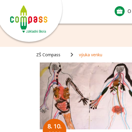
O
ZŠ Compass
výuka venku
8. 10.