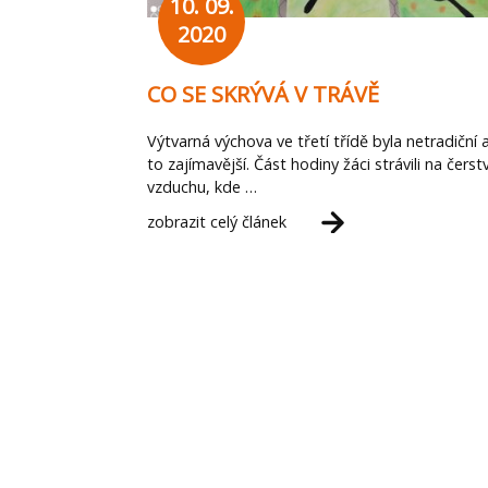
10. 09.
2020
CO SE SKRÝVÁ V TRÁVĚ
Výtvarná výchova ve třetí třídě byla netradiční 
to zajímavější. Část hodiny žáci strávili na čers
vzduchu, kde …
zobrazit celý článek