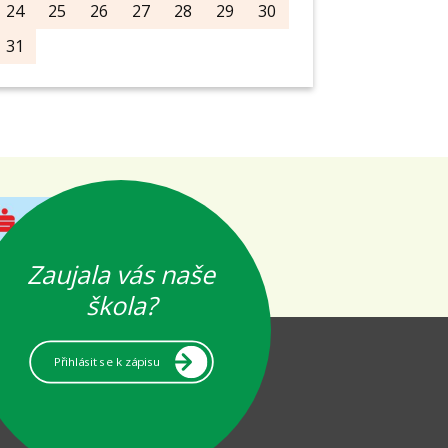
24
25
26
27
28
29
30
31
Zaujala vás naše
škola?
Přihlásit se k zápisu