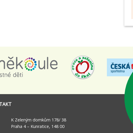
TAKT
K Zeleným domkům 178/ 38
Praha 4 – Kunratice, 148 00