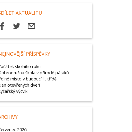
SDÍLET AKTUALITU
NEJNOVĚJŠÍ PŘÍSPĚVKY
Začátek školního roku
Dobrodružná škola v přírodě páťáků
Volné místo v budoucí 1. třídě
Den otevřených dveří
Lyžařský výcvik
ARCHIVY
Červenec 2026