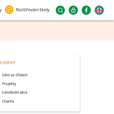
y
Rozšiřování školy
RUBRIKY
Dění ve třídách
Projekty
Celoškolní akce
Charita