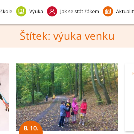
 škole
Výuka
Jak se stát žákem
Aktualit
Štítek: výuka venku
8. 10.