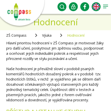
Hodnocení
ZŠ Compass
Výuka
Hodnocení
Hlavní prioritou hodnocení v ZŠ Compass je motivovat žáky
pro další učení, poskytnout jim zpětnou vazbu, podporovat
a oceňovat jejich individuální pokrok a respektovat jejich
přirozené rozdíly ve stylu poznávání a učení.
Naše hodnocení je převážně slovní v podobě psaných
komentářů hodnotících dosažený pokrok a v podobě tzv.
hodnotících štítků, v nichž je vyjádřeno jak se dětem daří
dosahovat očekávaných výstupů stanovených pro každý
jednotlivý tematický celek. Úspěšnost dětí v testech a
písemných pracích, jakožto jedné z forem ověřování
vědomostí a dovedností, je vyjádřována procenty.