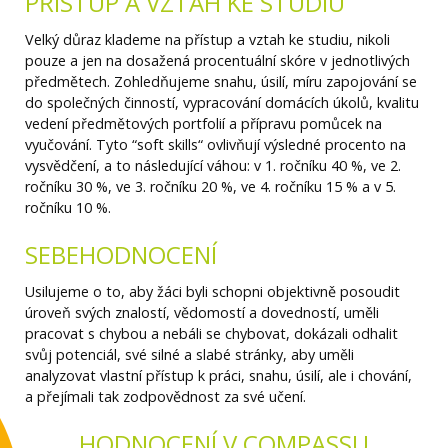
PŘÍSTUP A VZTAH KE STUDIU
Velký důraz klademe na přístup a vztah ke studiu, nikoli
pouze a jen na dosažená procentuální skóre v jednotlivých
předmětech. Zohledňujeme snahu, úsilí, míru zapojování se
do společných činností, vypracování domácích úkolů, kvalitu
vedení předmětových portfolií a přípravu pomůcek na
vyučování. Tyto “soft skills“ ovlivňují výsledné procento na
vysvědčení, a to následující váhou: v 1. ročníku 40 %, ve 2.
ročníku 30 %, ve 3. ročníku 20 %, ve 4. ročníku 15 % a v 5.
ročníku 10 %.
SEBEHODNOCENÍ
Usilujeme o to, aby žáci byli schopni objektivně posoudit
úroveň svých znalostí, vědomostí a dovedností, uměli
pracovat s chybou a nebáli se chybovat, dokázali odhalit
svůj potenciál, své silné a slabé stránky, aby uměli
analyzovat vlastní přístup k práci, snahu, úsilí, ale i chování,
a přejímali tak zodpovědnost za své učení.
HODNOCENÍ V COMPASSU