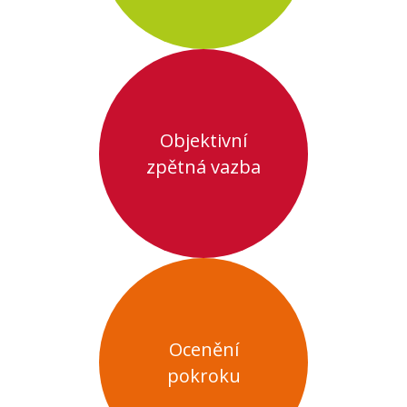
Objektivní
zpětná vazba
Ocenění
pokroku