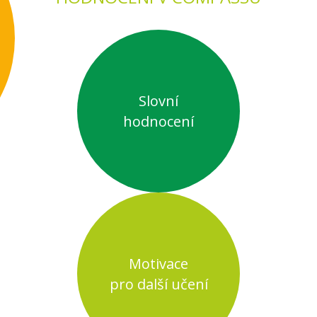
Slovní
hodnocení
Motivace
pro další učení