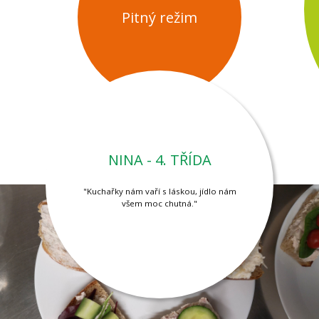
Pitný režim
NINA - 4. TŘÍDA
"Kuchařky nám vaří s láskou, jídlo nám
všem moc chutná."