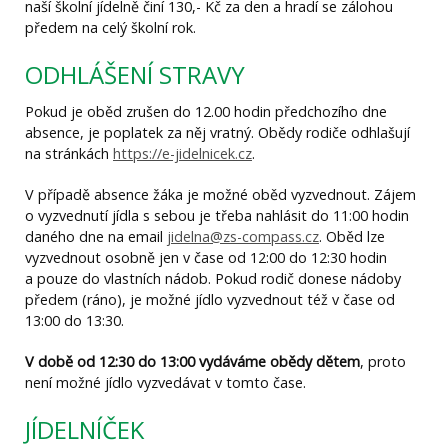
naší školní jídelně činí 130,- Kč za den a hradí se zálohou
předem na celý školní rok.
ODHLÁŠENÍ STRAVY
Pokud je oběd zrušen do 12.00 hodin předchozího dne
absence, je poplatek za něj vratný. Obědy rodiče odhlašují
na stránkách
https://e-jidelnicek.cz
.
V případě absence žáka je možné oběd vyzvednout. Zájem
o vyzvednutí jídla s sebou je třeba nahlásit do 11:00 hodin
daného dne na email
jidelna@zs-compass.cz
. Oběd lze
vyzvednout osobně jen v čase od 12:00 do 12:30 hodin
a pouze do vlastních nádob. Pokud rodič donese nádoby
předem (ráno), je možné jídlo vyzvednout též v čase od
13:00 do 13:30.
V době od 12:30 do 13:00 vydáváme obědy dětem
, proto
není možné jídlo vyzvedávat v tomto čase.
JÍDELNÍČEK