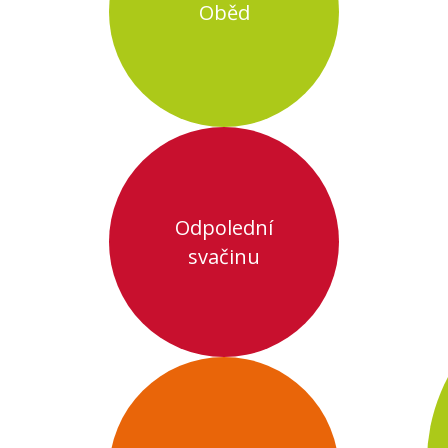
Oběd
Odpolední
svačinu