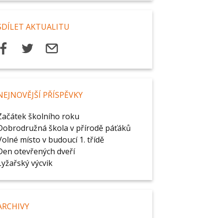
SDÍLET AKTUALITU
NEJNOVĚJŠÍ PŘÍSPĚVKY
Začátek školního roku
Dobrodružná škola v přírodě páťáků
Volné místo v budoucí 1. třídě
Den otevřených dveří
Lyžařský výcvik
ARCHIVY