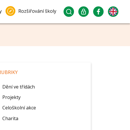
y
Rozšiřování školy
RUBRIKY
Dění ve třídách
Projekty
Celoškolní akce
Charita