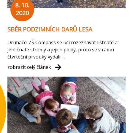
8. 10.
2020
SBĚR PODZIMNÍCH DARŮ LESA
Druháčci ZŠ Compass se učí rozeznávat listnaté a
jehličnaté stromy a jejich plody, proto se v rámci
čtvrteční prvouky vydali …
zobrazit celý článek