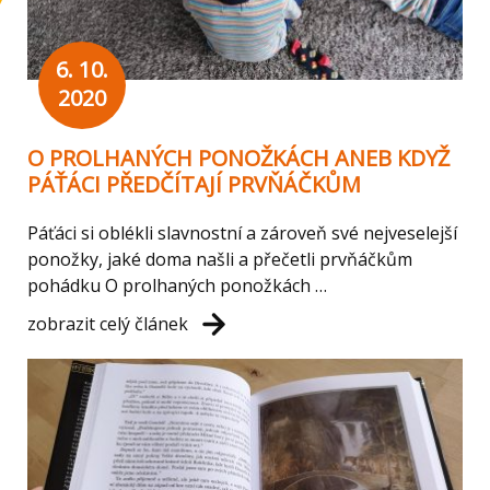
6. 10.
2020
O PROLHANÝCH PONOŽKÁCH ANEB KDYŽ
PÁŤÁCI PŘEDČÍTAJÍ PRVŇÁČKŮM
Páťáci si oblékli slavnostní a zároveň své nejveselejší
ponožky, jaké doma našli a přečetli prvňáčkům
pohádku O prolhaných ponožkách …
zobrazit celý článek