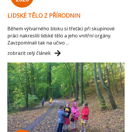
LIDSKÉ TĚLO Z PŘÍRODNIN
Během výtvarného bloku si třeťáci při skupinové
práci nakreslili lidské tělo a jeho vnitřní orgány.
Zavzpomínali tak na učivo …
zobrazit celý článek