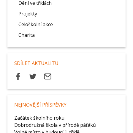
Dění ve třídách
Projekty
Celoškolní akce
Charita
SDÍLET AKTUALITU
NEJNOVĚJŠÍ PŘÍSPĚVKY
Začátek školního roku
Dobrodružná škola v přírodě páťáků
Volné místo v budoucí 1. třídě