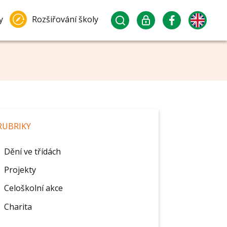
y
Rozšiřování školy
RUBRIKY
Dění ve třídách
Projekty
Celoškolní akce
Charita