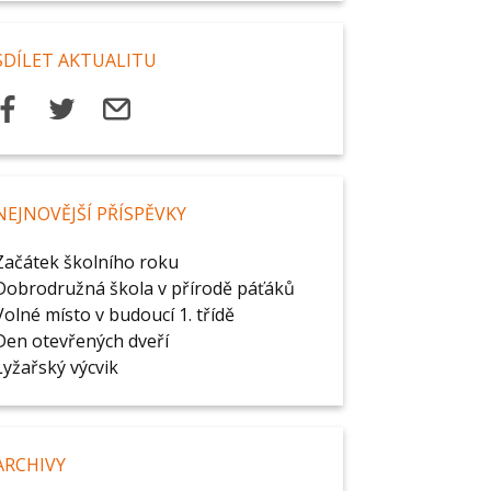
SDÍLET AKTUALITU
NEJNOVĚJŠÍ PŘÍSPĚVKY
Začátek školního roku
Dobrodružná škola v přírodě páťáků
Volné místo v budoucí 1. třídě
Den otevřených dveří
Lyžařský výcvik
ARCHIVY