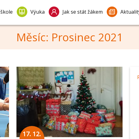
 škole
Výuka
Jak se stát žákem
Aktualit
Měsíc:
Prosinec 2021
17. 12.