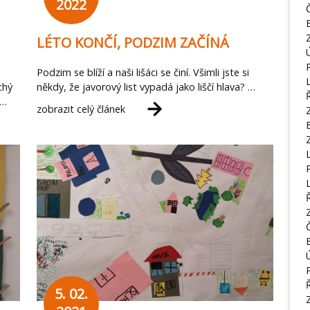
2022
LÉTO KONČÍ, PODZIM ZAČÍNÁ
Podzim se blíží a naši lišáci se činí. Všimli jste si
chý
někdy, že javorový list vypadá jako liščí hlava? …
 …
zobrazit celý článek
5. 02.