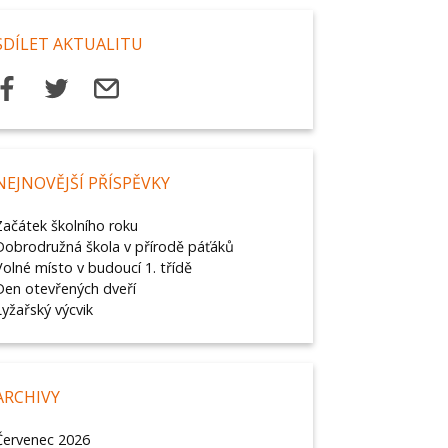
SDÍLET AKTUALITU
NEJNOVĚJŠÍ PŘÍSPĚVKY
Začátek školního roku
Dobrodružná škola v přírodě páťáků
Volné místo v budoucí 1. třídě
Den otevřených dveří
Lyžařský výcvik
ARCHIVY
Červenec 2026