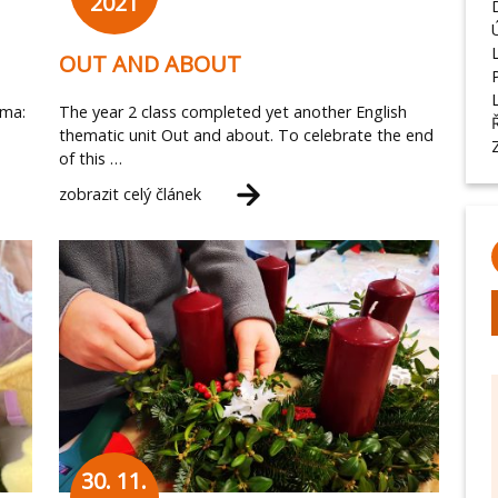
2021
OUT AND ABOUT
éma:
The year 2 class completed yet another English
thematic unit Out and about. To celebrate the end
of this …
zobrazit celý článek
30. 11.