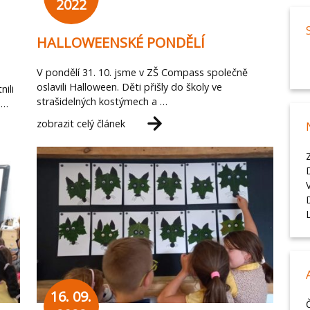
2022
HALLOWEENSKÉ PONDĚLÍ
V pondělí 31. 10. jsme v ZŠ Compass společně
oslavili Halloween. Děti přišly do školy ve
nili
strašidelných kostýmech a …
 …
zobrazit celý článek
16. 09.