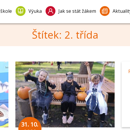
 škole
Výuka
Jak se stát žákem
Aktualit
Štítek: 2. třída
31. 10.