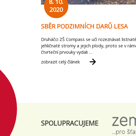
8. 10.
2020
SBĚR PODZIMNÍCH DARŮ LESA
Druháčci ZŠ Compass se učí rozeznávat listnat
jehličnaté stromy a jejich plody, proto se v rám
čtvrteční prvouky vydali …
zobrazit celý článek
SPOLUPRACUJEME