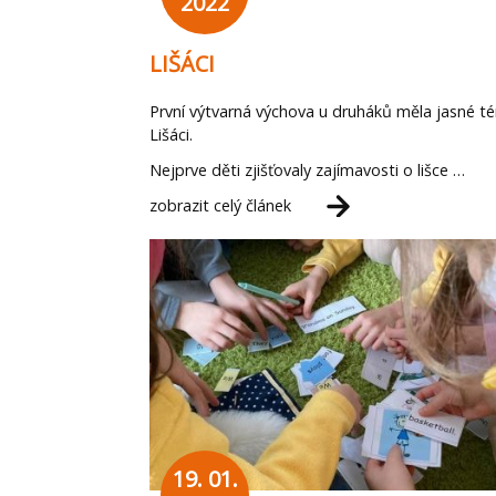
2022
LIŠÁCI
První výtvarná výchova u druháků měla jasné t
Lišáci.
Nejprve děti zjišťovaly zajímavosti o lišce …
zobrazit celý článek
19. 01.