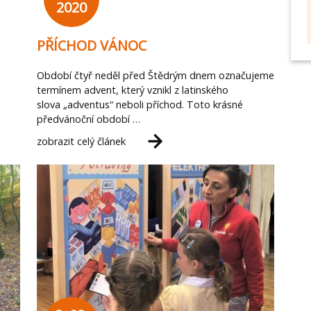
2020
PŘÍCHOD VÁNOC
Období čtyř neděl před Štědrým dnem označujeme
termínem advent, který vznikl z latinského
slova „adventus“ neboli příchod. Toto krásné
předvánoční období …
zobrazit celý článek