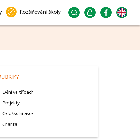
y
Rozšiřování školy
RUBRIKY
Dění ve třídách
Projekty
Celoškolní akce
Charita