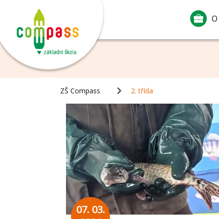
O
ZŠ Compass
2. třída
07. 03.