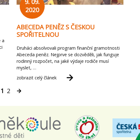
9. 09.
2020
ABECEDA PENĚZ S ČESKOU
SPOŘITELNOU
é a
ci
Druháci absolvovali program finanční gramotnosti
Abeceda peněz. Nejprve se dozvěděli, jak funguje
rodinný rozpočet, na jaké výdaje rodiče musí
myslet, …
zobrazit celý článek
1
2