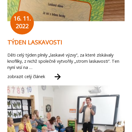
16. 11.
2022
TÝDEN LASKAVOSTI
Děti celý týden plnily „laskavé výzvy“, za které získávaly
knoflíky, z nichž společně vytvořily „strom laskavosti“. Ten
nyní visí na …
zobrazit celý článek