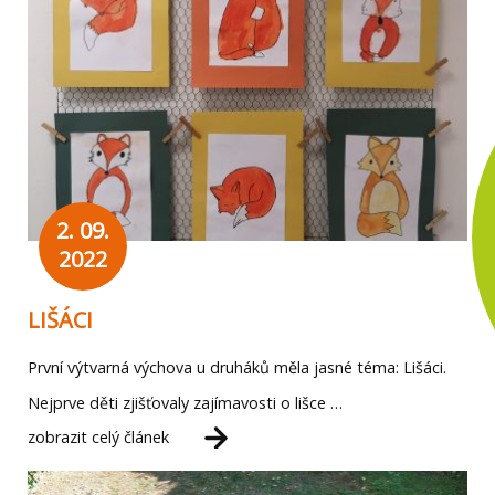
2. 09.
2022
LIŠÁCI
První výtvarná výchova u druháků měla jasné téma: Lišáci.
Nejprve děti zjišťovaly zajímavosti o lišce …
zobrazit celý článek