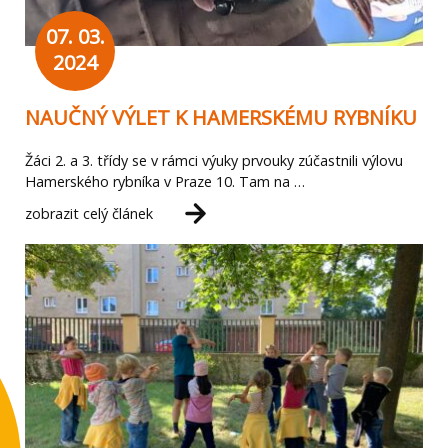
07. 03.
2024
NAUČNÝ VÝLET K HAMERSKÉMU RYBNÍKU
Žáci 2. a 3. třídy se v rámci výuky prvouky zúčastnili výlovu
Hamerského rybníka v Praze 10. Tam na …
zobrazit celý článek