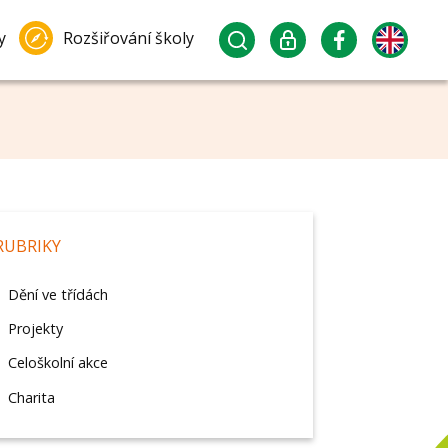
y
Rozšiřování školy
RUBRIKY
Dění ve třídách
Projekty
Celoškolní akce
Charita