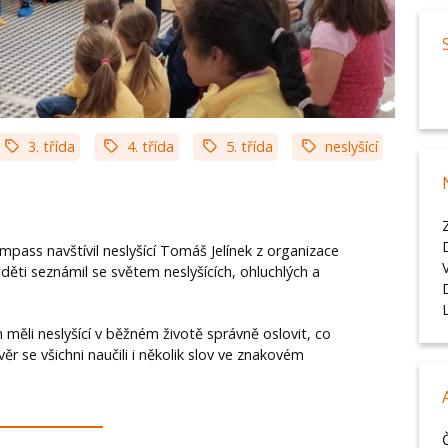
3. třída
4. třída
5. třída
neslyšící
ompass navštívil neslyšící Tomáš Jelínek z organizace
děti seznámil se světem neslyšících, ohluchlých a
měli neslyšící v běžném životě správně oslovit, co
ěr se všichni naučili i několik slov ve znakovém