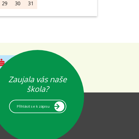
29
30
31
Zaujala vás naše
škola?
Přihlásit se k zápisu