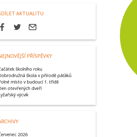
SDÍLET AKTUALITU
NEJNOVĚJŠÍ PŘÍSPĚVKY
Začátek školního roku
Dobrodružná škola v přírodě páťáků
Volné místo v budoucí 1. třídě
Den otevřených dveří
Lyžařský výcvik
ARCHIVY
Červenec 2026