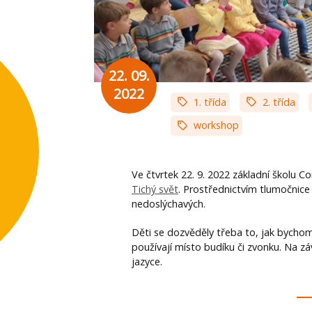
22. 09.
2022
1. třída
2. třída
workshop
Ve čtvrtek 22. 9. 2022 základní školu C
Tichý svět
. Prostřednictvím tlumočnice 
nedoslýchavých.
Děti se dozvěděly třeba to, jak bychom 
používají místo budíku či zvonku. Na záv
jazyce.