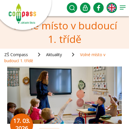
Volné místo v budoucí
1. třídě
ZŠ Compass
Aktuality
Volné místo v
budoucí 1. třídě
17. 03.
2026