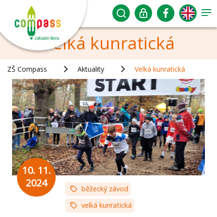
Velká kunratická
ZŠ Compass
Aktuality
Velká kunratická
10. 11.
2024
běžecký závod
velká kunratická