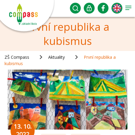
První republika a
kubismus
ZŠ Compass
Aktuality
První republika a
kubismus
13. 10.
2022