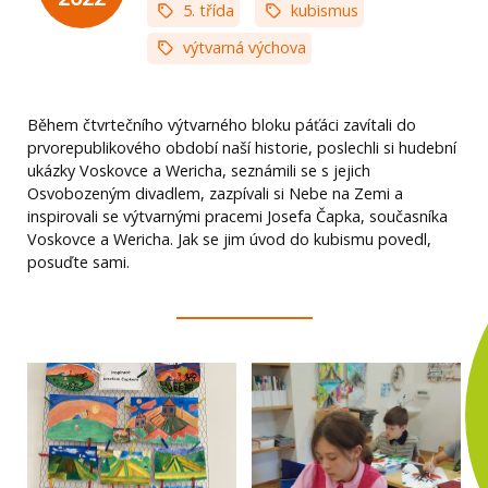
5. třída
kubismus
výtvarná výchova
Během čtvrtečního výtvarného bloku páťáci zavítali do
prvorepublikového období naší historie, poslechli si hudební
ukázky Voskovce a Wericha, seznámili se s jejich
Osvobozeným divadlem, zazpívali si Nebe na Zemi a
inspirovali se výtvarnými pracemi Josefa Čapka, současníka
Voskovce a Wericha. Jak se jim úvod do kubismu povedl,
posuďte sami.