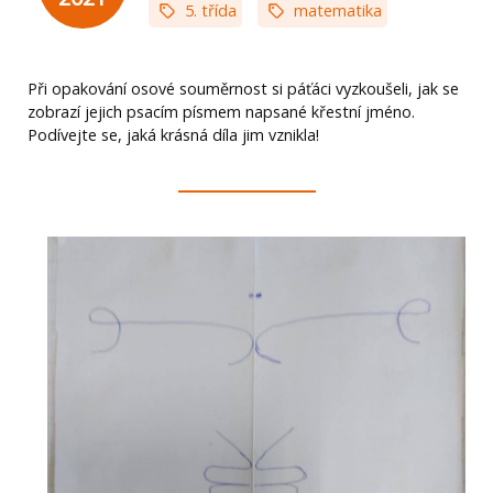
5. třída
matematika
Při opakování osové souměrnost si páťáci vyzkoušeli, jak se
zobrazí jejich psacím písmem napsané křestní jméno.
Podívejte se, jaká krásná díla jim vznikla!