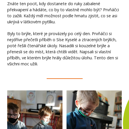
Znáte ten pocit, kdy dostanete do ruky zabalené
překvapení a hádáte, co by to vlastně mohlo být? Prvňáčci
to zažili. Každý měl možnost podle hmatu zjistit, co se asi
ukrývá v látkovém pytlíku.
Byly to brýle, které je provázely po celý den. Prvňáčci si
nejdříve přečetli příběh o Síse Kyselé a ztracených brýlích,
poté řešili čtenářské úkoly. Nasadili si kouzelné brýle a
přenesli se do míst, která chtěli vidět. Napsali si vlastní
příběh, ve kterém brýle hrály důležitou úlohu. Tento den si
všichni moc užili.