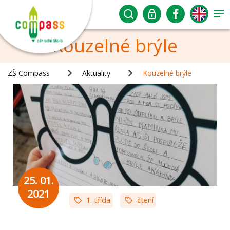
Kouzelné brýle
ZŠ Compass
Aktuality
Kouzelné brýle
25. 01.
2021
1. třída
čtení