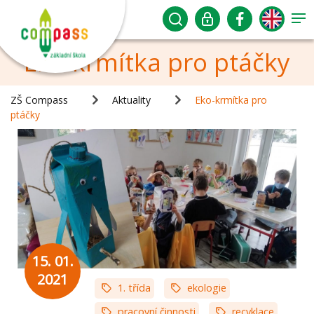
Eko-krmítka pro ptáčky
ZŠ Compass
Aktuality
Eko-krmítka pro
ptáčky
15. 01.
2021
1. třída
ekologie
pracovní činnosti
recyklace