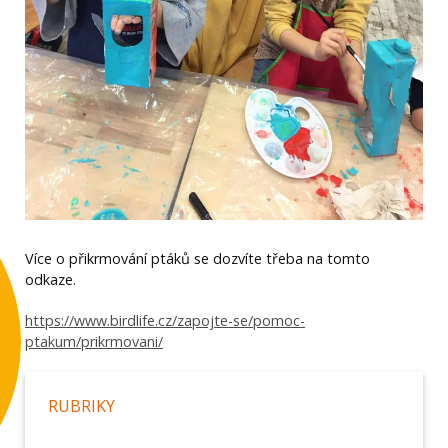
Více o přikrmování ptáků se dozvíte třeba na tomto
odkaze.
https://www.birdlife.cz/zapojte-se/pomoc-
ptakum/prikrmovani/
RUBRIKY