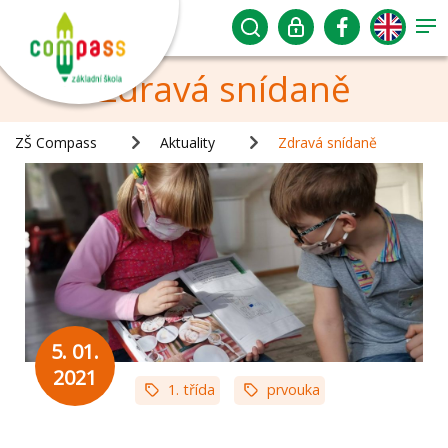
Zdravá snídaně
ZŠ Compass
Aktuality
Zdravá snídaně
5. 01.
2021
1. třída
prvouka