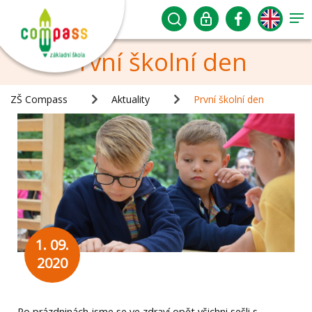
První školní den
ZŠ Compass
Aktuality
První školní den
1. 09.
2020
Po prázdninách jsme se ve zdraví opět všichni sešli s