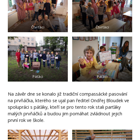
Čtvrťáci
Čtvrťáci
Páťáci
Páťáci
Na závěr dne se konalo již tradiční compassácké pasování
na prvňáčka, kterého se ujal pan ředitel Ondřej Bloudek ve
spolupráci s páťáky, kteří se pro tento rok stali parťáky
malých prvňáčků a budou jim pomáhat zvládnout jejich
první rok ve škole.