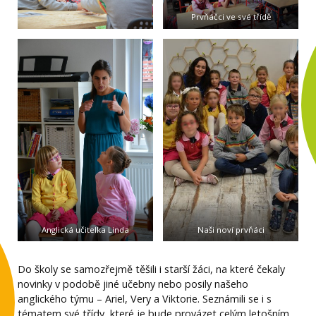
Prvňáčci ve své třídě
Anglická učitelka Linda
Naši noví prvňáci
Do školy se samozřejmě těšili i starší žáci, na které čekaly
novinky v podobě jiné učebny nebo posily našeho
anglického týmu – Ariel, Very a Viktorie. Seznámili se i s
tématem své třídy, které je bude provázet celým letošním