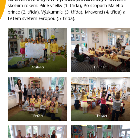
školním rokem: Pilné včelky (1. třída), Po stopách Malého
prince (2. třída), Výzkumníci (3. třída), Mravenci (4. třída) a
Letem světem Evropou (5. třída).
Druháci
Druháci
Třeťáci
Třeťáci