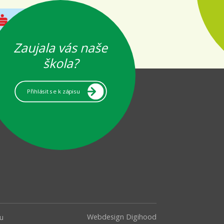
Zaujala vás naše
škola?
Přihlásit se k zápisu
Webdesign Digihood
u