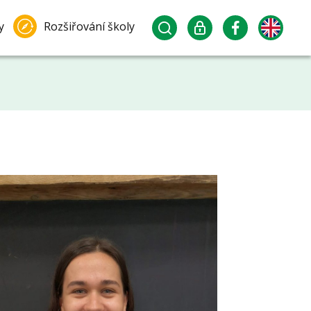
y
Rozšiřování školy