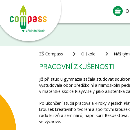
O
ZŠ Compass
O škole
Náš tým
PRACOVNÍ ZKUŠENOSTI
Již při studiu gymnázia začala studovat soukro
vystudovala obor předškolní a mimoškolní ped
v mateřské školce PlayWisely jako asistentka žá
Po ukončení studií pracovala 4 roky v jeslích 
kroužek kreativního tvoření a sportovní krouže
řadu kurzů a seminářů, např. kurz Respektovat
ve výchově.