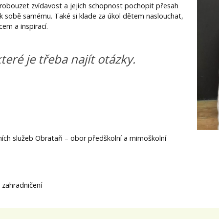
probouzet zvídavost a jejich schopnost pochopit přesah
i k sobě samému. Také si klade za úkol dětem naslouchat,
em a inspirací.
teré je třeba najít otázky.
ních služeb Obrataň – obor předškolní a mimoškolní
, zahradničení