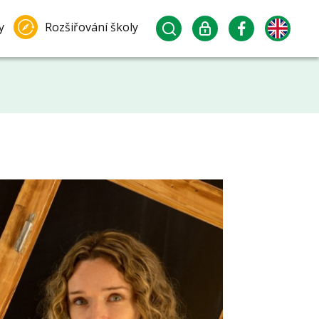
y
Rozšiřování školy