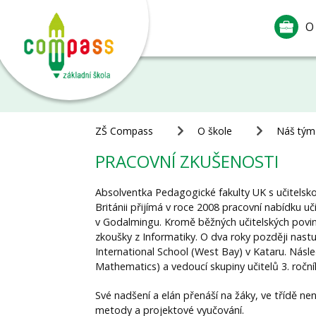
O
ZŠ Compass
O škole
Náš tým
PRACOVNÍ ZKUŠENOSTI
Absolventka Pedagogické fakulty UK s učitelskou 
Británii přijímá v roce 2008 pracovní nabídku uč
v Godalmingu. Kromě běžných učitelských povi
zkoušky z Informatiky. O dva roky později nastu
International School (West Bay) v Kataru. Násl
Mathematics) a vedoucí skupiny učitelů 3. ročník
Své nadšení a elán přenáší na žáky, ve třídě ne
metody a projektové vyučování.