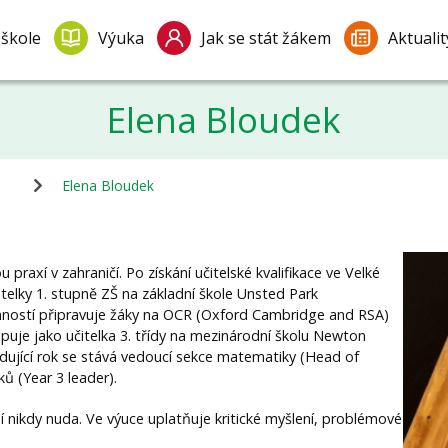
 škole
Výuka
Jak se stát žákem
Aktualit
Elena Bloudek
Elena Bloudek
praxí v zahraničí. Po získání učitelské kvalifikace ve Velké
itelky 1. stupně ZŠ na základní škole Unsted Park
nností připravuje žáky na OCR (Oxford Cambridge and RSA)
puje jako učitelka 3. třídy na mezinárodní školu Newton
edující rok se stává vedoucí sekce matematiky (Head of
ů (Year 3 leader).
ní nikdy nuda. Ve výuce uplatňuje kritické myšlení, problémové