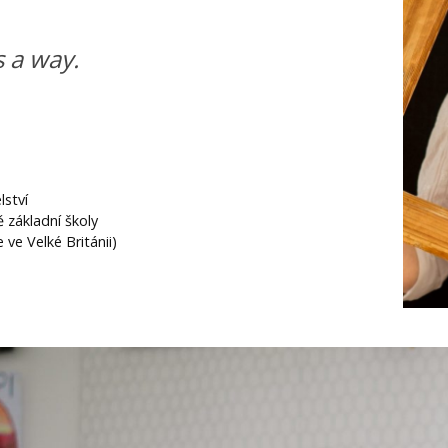
s a way.
lství
 základní školy
 ve Velké Británii)