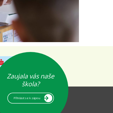
Zaujala vás naše
škola?
Přihlásit se k zápisu