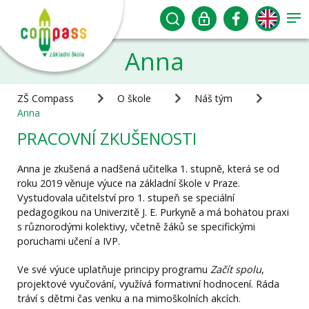
Anna
ZŠ Compass
O škole
Náš tým
Anna
PRACOVNÍ ZKUŠENOSTI
Anna je zkušená a nadšená učitelka 1. stupně, která se od
roku 2019 věnuje výuce na základní škole v Praze.
Vystudovala učitelství pro 1. stupeň se speciální
pedagogikou na Univerzitě J. E. Purkyně a má bohatou praxi
s různorodými kolektivy, včetně žáků se specifickými
poruchami učení a IVP.
Ve své výuce uplatňuje principy programu
Začít spolu
,
projektové vyučování, využívá formativní hodnocení. Ráda
tráví s dětmi čas venku a na mimoškolních akcích.