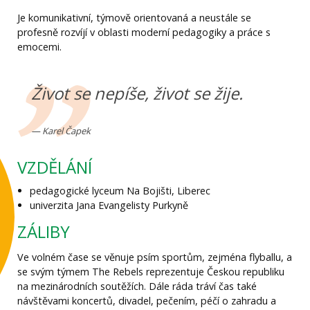
Je komunikativní, týmově orientovaná a neustále se
profesně rozvíjí v oblasti moderní pedagogiky a práce s
emocemi.
Život se nepíše, život se žije.
Karel Čapek
VZDĚLÁNÍ
pedagogické lyceum Na Bojišti, Liberec
univerzita Jana Evangelisty Purkyně
ZÁLIBY
Ve volném čase se věnuje psím sportům, zejména flyballu, a
se svým týmem The Rebels reprezentuje Českou republiku
na mezinárodních soutěžích. Dále ráda tráví čas také
návštěvami koncertů, divadel, pečením, péčí o zahradu a